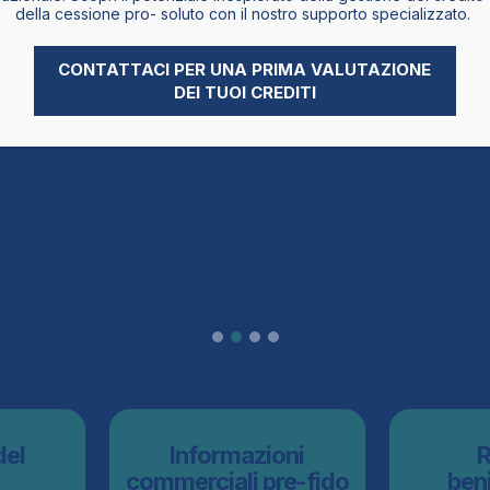
erenza è diventato ad oggi, grazie
della cessione pro- soluto con il nostro supporto specializzato.
 efficace e, parimenti, più
minare da intraprendere a fronte
CONTATTACI PER UNA PRIMA VALUTAZIONE
DEI TUOI CREDITI
del
Informazioni
R
commerciali pre-fido
beni