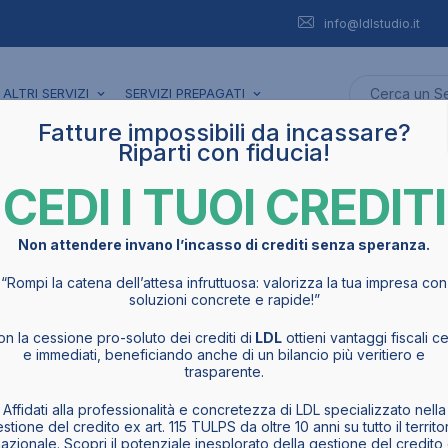
info@ldlstudio.it
ALTRI SERVIZI
SERVIZI PREPAGATI
Fatture impossibili da incassare?
Riparti con fiducia!
CEDI I TUOI CREDITI
Non attendere invano l’incasso di crediti senza speranza.
“Rompi la catena dell’attesa infruttuosa: valorizza la tua impresa con
soluzioni concrete e rapide!”
ti
n la cessione pro-soluto dei crediti di
LDL
ottieni vantaggi fiscali ce
e immediati, beneficiando anche di un bilancio più veritiero e
trasparente.
sivi derivanti da crediti insoluti,
co dei nostri clienti, tranne una
Affidati alla professionalità e concretezza di LDL specializzato nella
stione del credito ex art. 115 TULPS da oltre 10 anni su tutto il territo
ntivamente concordata. Il
azionale. Scopri il potenziale inesplorato della gestione del credito