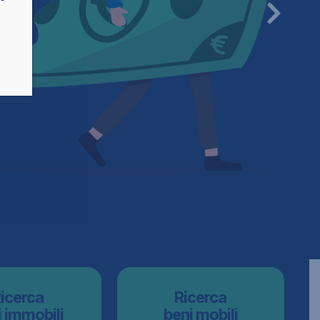
icerca
Ricerca
 immobili
beni mobili