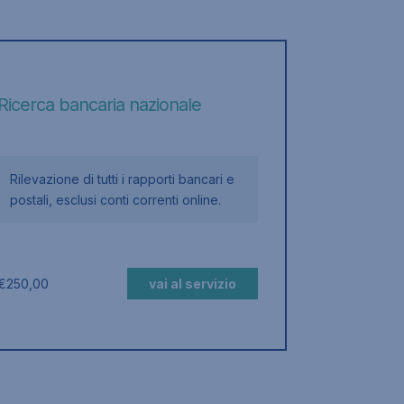
Ricerca b
Ricerca bancaria nazionale
Rilevazion
Rilevazione di tutti i rapporti bancari e
postali, 
postali, esclusi conti correnti online.
media ann
bancari.
€
250,00
vai al servizio
€
300,00