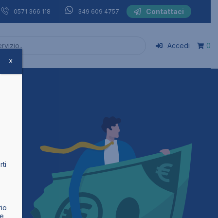
Contattaci
0571 366 118
349 609 4757
Accedi
0
X
rti
rio
 e