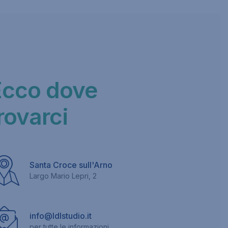
Ecco dove
rovarci
Santa Croce sull'Arno
Largo Mario Lepri, 2
info@ldlstudio.it
per tutte le informazioni