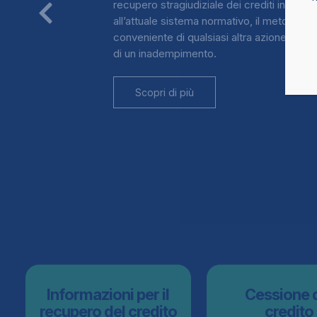
recupero stragiudiziale dei crediti in soff
all’attuale sistema normativo, il metodo più
conveniente di qualsiasi altra azione preli
di un inadempimento.
Scopri di più
Informazioni per il
Cessione 
recupero del credito
credito