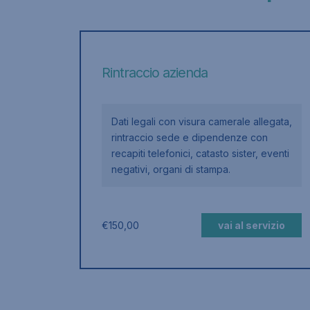
Rintraccio azienda
cilio
Dati legali con visura camerale allegata,
rintraccio sede e dipendenze con
levata),
recapiti telefonici, catasto sister, eventi
negativi, organi di stampa.
rvizio
€
150,00
vai al servizio