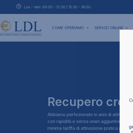
Lun - Ven: 09:00 - 12:30 / 15:30 - 18:00
COME OPERIAMO
SERVIZI ONLINE
Recupero credi
Co
Abbiamo perfezionato in anni di attività i pas
con rapidità e senza oneri aggiuntivi a cari
ge
minima tariffa di attivazione pratica preve
n