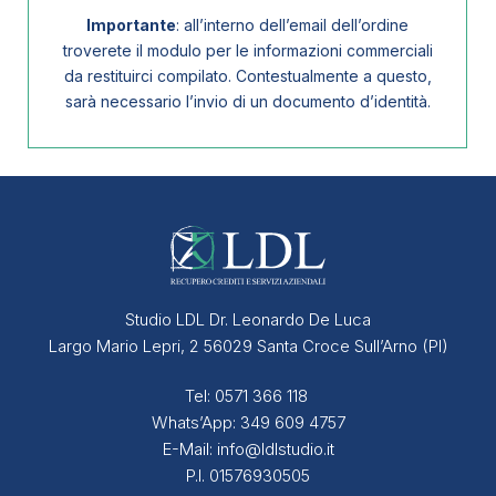
Importante
: all’interno dell’email dell’ordine
troverete il modulo per le informazioni commerciali
da restituirci compilato. Contestualmente a questo,
sarà necessario l’invio di un documento d’identità.
Studio LDL Dr. Leonardo De Luca
Largo Mario Lepri, 2 56029 Santa Croce Sull’Arno (PI)
Tel:
0571 366 118
Whats’App:
349 609 4757
E-Mail:
info@ldlstudio.it
P.I. 01576930505