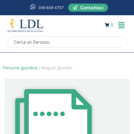
Contattaci
349 609 4757
0
Persona giuridica
/
Negozi giuridici