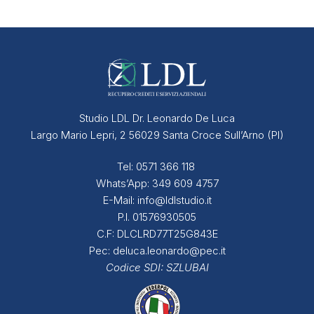
Studio LDL Dr. Leonardo De Luca
Largo Mario Lepri, 2 56029 Santa Croce Sull’Arno (PI)
Tel:
0571 366 118
Whats’App:
349 609 4757
E-Mail:
info@ldlstudio.it
P.I. 01576930505
C.F: DLCLRD77T25G843E
Pec:
deluca.leonardo@pec.it
Codice SDI:
SZLUBAI