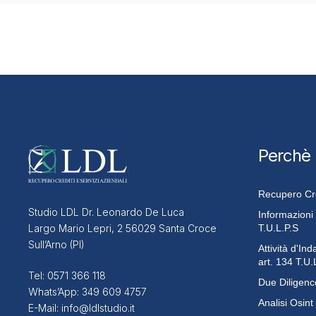
Perchè
Recupero Cred
Studio LDL Dr. Leonardo De Luca
Informazioni
T.U.L.P.S
Largo Mario Lepri, 2 56029 Santa Croce
Sull’Arno (PI)
Attività d'In
art. 134 T.U.
Tel:
0571 366 118
Due Diligenc
Whats’App:
349 609 4757
Analisi Osint
E-Mail:
info@ldlstudio.it