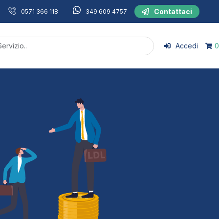
Contattaci
0571 366 118
349 609 4757
Accedi
0