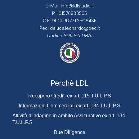
E-Mail:
info@ldlstudio.it
P.I. 01576930505
C.F: DLCLRD77T25G843E
Pec:
deluca.leonardo@pec.it
Codice SDI:
SZLUBAI
Perchè LDL
Recupero Crediti ex art. 115 T.U.L.P.S
Informazioni Commerciali ex art. 134 T.U.L.P.S
Attività d'Indagine in ambito Assicurativo ex art. 134
T.U.L.P.S
Due Diligence