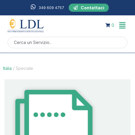
Contattaci
349 609 4757
0
Italia
/
Speciale