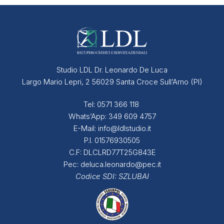
Studio LDL Dr. Leonardo De Luca
Largo Mario Lepri, 2 56029 Santa Croce Sull’Arno (PI)
Tel:
0571 366 118
Whats’App:
349 609 4757
E-Mail:
info@ldlstudio.it
P.I. 01576930505
C.F: DLCLRD77T25G843E
Pec:
deluca.leonardo@pec.it
Codice SDI:
SZLUBAI