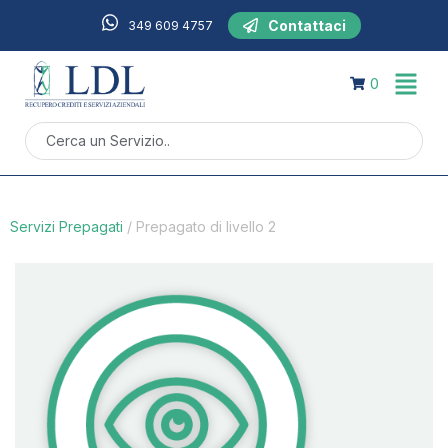
Contattaci
349 609 4757
0
Servizi Prepagati
/
Prepagato di livello 2