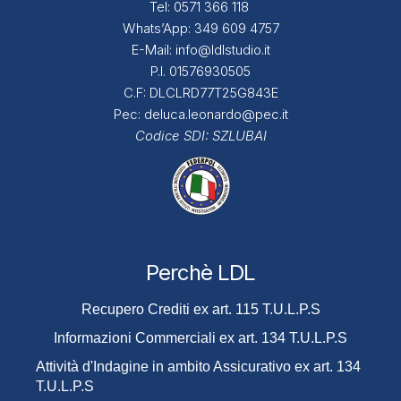
Tel:
0571 366 118
Whats’App:
349 609 4757
E-Mail:
info@ldlstudio.it
P.I. 01576930505
C.F: DLCLRD77T25G843E
Pec:
deluca.leonardo@pec.it
Codice SDI:
SZLUBAI
Perchè LDL
Recupero Crediti ex art. 115 T.U.L.P.S
Informazioni Commerciali ex art. 134 T.U.L.P.S
Attività d'Indagine in ambito Assicurativo ex art. 134
T.U.L.P.S