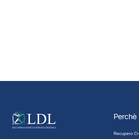
Perchè
Recupero Cred