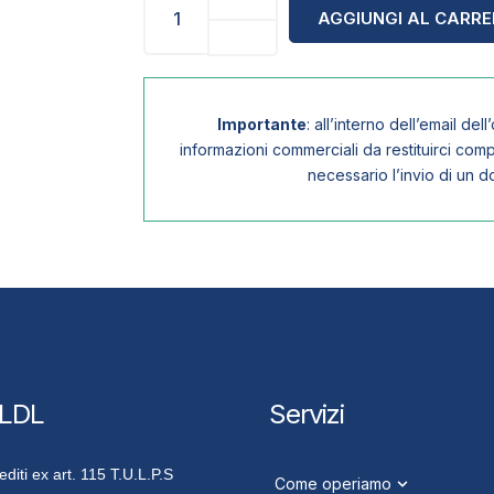
AGGIUNGI AL CARR
Importante
: all’interno dell’email del
informazioni commerciali da restituirci com
necessario l’invio di un d
 LDL
Servizi
iti ex art. 115 T.U.L.P.S
Come operiamo