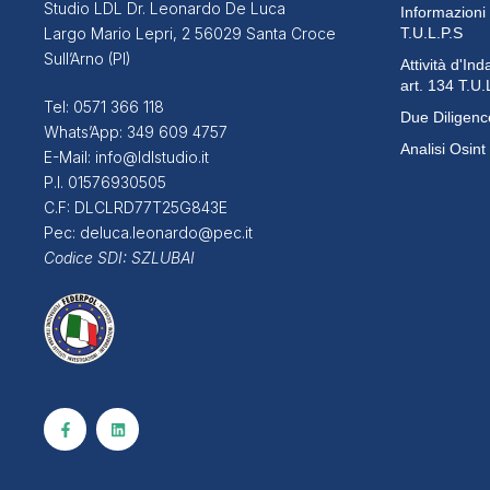
Studio LDL Dr. Leonardo De Luca
Informazioni
T.U.L.P.S
Largo Mario Lepri, 2 56029 Santa Croce
Sull’Arno (PI)
Attività d'In
art. 134 T.U.
Tel:
0571 366 118
Due Diligenc
Whats’App:
349 609 4757
Analisi Osint
E-Mail:
info@ldlstudio.it
P.I. 01576930505
C.F: DLCLRD77T25G843E
Pec:
deluca.leonardo@pec.it
Codice SDI:
SZLUBAI