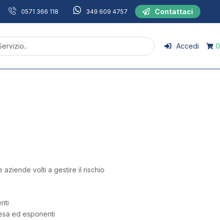
Contattaci
0571 366 118
349 609 4757
Accedi
0
 aziende volti a gestire il rischio
nti
resa ed esponenti